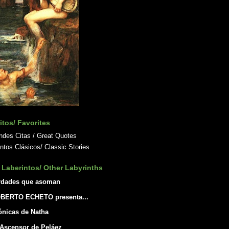
itos/ Favorites
ndes Citas / Great Quotes
ntos Clásicos/ Classic Stories
 Laberintos/ Other Labyrinths
rdades que asoman
BERTO ECHETO presenta...
ónicas de Natha
 Ascensor de Peláez