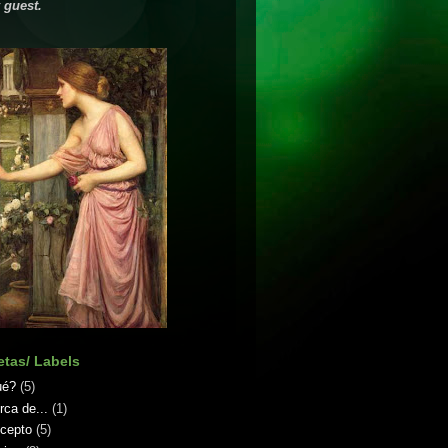
 guest.
etas/ Labels
ué?
(5)
rca de...
(1)
cepto
(5)