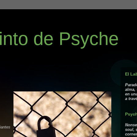
into de Psyche
El La
Parado
alma, 
en un
a trav
Psych
Nonsen
iantes
soul, 
corner