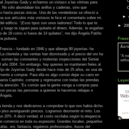
C
ocal Joyerías Gady y echamos un vistazo a las vitrinas para
. No sólo abundaban los anillos y cadenas, sino que
o hasta piezas únicas. Una de las vendedoras se ofreció a
►
 sus artículos más vistosos le hice el comentario sobre mi
el edificio. “¡Esos tipos son unos ladrones! Todo lo que te
►
20
 y luego te siguen para quitarte el dinero. Además, te engañan
ro de 18 como si fuese de 14 quilates”, me dijo Ángela Patiño
Frase
na pulsera.
Kari
 Francia – fundado en 1946 y que alberga 90 joyerías- ha
a clientela y las ventas han disminuido y el precio del oro ha
“A ro
e suman las constantes y molestas inspecciones del Seniat
witho
l año 2004. Sin embargo, hay quienes se mantienen fieles al
te fijo de Joyerías Gady desde hace más de 25 años, es una de
mente a comprar. Para ella es algo común dejar su carro en
Leye
asta Capitolio, comprar y regresarse con todas las prendas
r la atención. “Es común que la gente venga a comprar para
son pocas las personas a quienes le hacemos rebajas e
 Ángela.
la tienda y nos dedicamos a comprobar lo que nos había dicho.
piso averiguando precios. Logramos desmentir el mito. Los
 un 20%. A decir verdad, el costo oscilaba según la elegancia
 de comercio en toda su expresión. Grandes locales, pequeños
afas, oro, fantasía, regateros profesionales, ilusos del