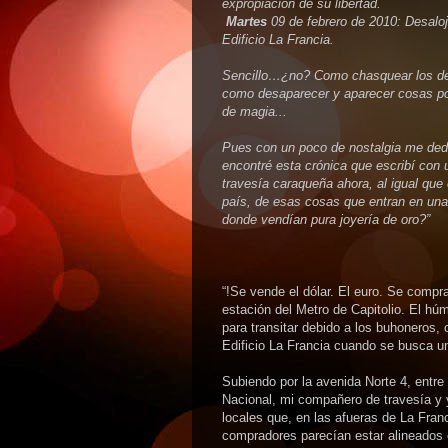
expropiación de su libertad.
Martes
09 de febrero de 2010: Desalo
Edificio La Francia.
Sencillo…¿no? Como chasquear los d
como desaparecer y aparecer cosas po
de magia...
Pues con un poco de nostalgia me dedi
encontré esta crónica que escribí con 
travesía caraqueña ahora, al igual que
país, de esas cosas que entran en una
donde vendían pura joyería de oro?”
“!Se vende el dólar. El euro. Se compra 
estación del Metro de Capitolio. El hú
para transitar debido a los buhoneros, c
Edificio La Francia cuando se busca u
Subiendo por la avenida Norte 4, entr
Nacional, mi compañero de travesía y y
locales que, en las afueras de La Fran
compradores parecían estar alineados 