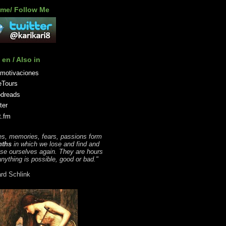
me/ Follow Me
 en / Also in
motivaciones
eTours
dreads
ter
t.fm
es, memories, fears, passions form
nths
in which we lose and find and
ose ourselves again. They are hours
nything is possible, good or bad."
rd Schlink