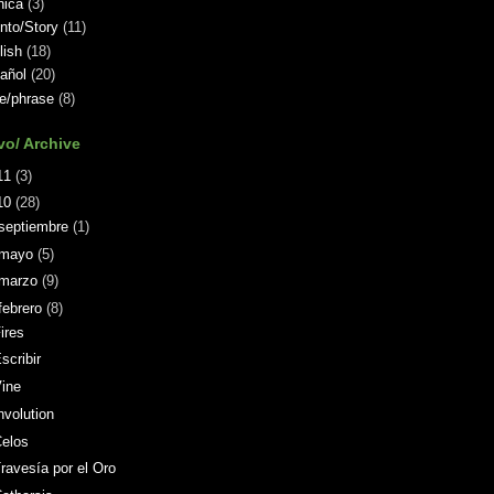
nica
(3)
nto/Story
(11)
lish
(18)
añol
(20)
se/phrase
(8)
vo/ Archive
11
(3)
10
(28)
septiembre
(1)
mayo
(5)
marzo
(9)
febrero
(8)
ires
scribir
ine
nvolution
Celos
ravesía por el Oro