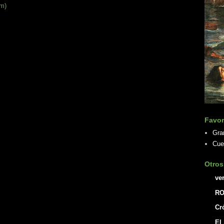
om)
Favor
Gra
Cue
Otros
ve
RO
Cr
El