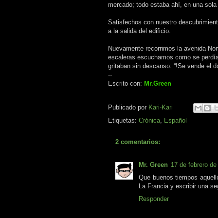
mercado; todo estaba ahí, en una sola 
Satisfechos con nuestro descubrimien
a la salida del edificio.
Nuevamente recorrimos la avenida Nort
escaleras escuchamos como se perdían,
gritaban sin descanso: “!Se vende el dó
--
Escrito con:
Mr.Green
Publicado por
Kari-Kari
Etiquetas:
Crónica
,
Español
2 comentarios:
Mr. Green
17 de febrero de
Que buenos tiempos aquello
La Francia y escribir una s
Responder