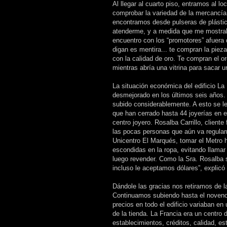
Al llegar al cuarto piso, entramos al l
comprobar la variedad de la mercancía
encontramos desde pulseras de plástic
atenderme, y a medida que me mostraba
encuentro con los “promotores” afuera d
digan es mentira... te compran la pieza
con la calidad de oro. Te compran el o
mientras abría una vitrina para sacar u
La situación económica del edificio La
desmejorado en los últimos seis años. L
subido considerablemente. A esto se l
que han cerrado hasta 44 joyerías en e
centro joyero. Rosalba Carrillo, clien
las pocas personas que aún va regular
Unicentro El Marqués, tomar el Metro h
escondidas en la ropa, evitando llama
luego revender. Como la Sra. Rosalba 
incluso le aceptamos dólares”, explicó
Dándole las gracias nos retiramos de 
Continuamos subiendo hasta el noveno 
precios en todo el edificio variaban en
de la tienda. La Francia era un centro
establecimientos, créditos, calidad, est