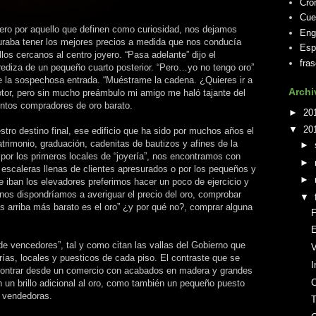
Cró
Cue
ero por aquello que definen como curiosidad, nos dejamos
Eng
uraba tener los mejores precios a medida que nos conducía
Esp
llos cercanos al centro joyero. “Pasa adelante” dijo el
fra
rediza de un pequeño cuarto posterior. “Pero…yo no tengo oro”
de la sospechosa entrada. “Muéstrame la cadena. ¿Quieres ir a
Archi
motor, pero sin mucho preámbulo mi amigo me haló tajante del
ntos compradores de oro barato.
►
20
▼
20
tro destino final, ese edificio que ha sido por muchos años el
atrimonio, graduación, cadenitas de bautizos y afines de la
►
por los primeros locales de “joyería”, nos encontramos con
►
s escaleras llenas de clientes apresurados o por los pequeños y
►
e iban los elevadores preferimos hacer un poco de ejercicio y
e nos dispondríamos a averiguar el precio del oro, comprobar
▼
s arriba más barato es el oro” ¿y por qué no?, comprar alguna
F
E
e vencedores”, tal y como citan las vallas del Gobierno que
V
ías, locales y puesticos de cada piso. El contraste que se
I
contrar desde un comercio con acabados en madera y grandes
n un brillo adicional al oro, como también un pequeño puesto
s vendedoras.
T