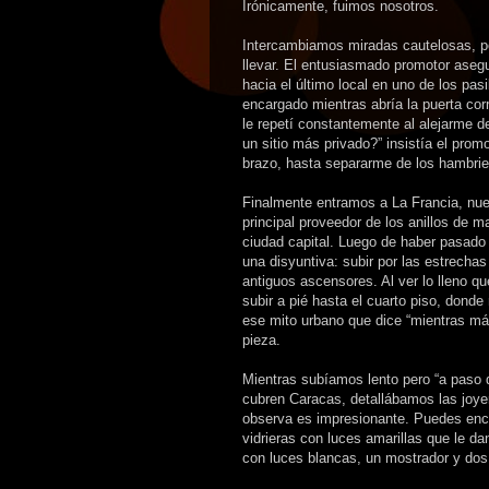
Irónicamente, fuimos nosotros.
Intercambiamos miradas cautelosas, p
llevar. El entusiasmado promotor aseg
hacia el último local en uno de los pasi
encargado mientras abría la puerta cor
le repetí constantemente al alejarme 
un sitio más privado?” insistía el pro
brazo, hasta separarme de los hambrie
Finalmente entramos a La Francia, nues
principal proveedor de los anillos de m
ciudad capital. Luego de haber pasado 
una disyuntiva: subir por las estrecha
antiguos ascensores. Al ver lo lleno qu
subir a pié hasta el cuarto piso, dond
ese mito urbano que dice “mientras má
pieza.
Mientras subíamos lento pero “a paso d
cubren Caracas, detallábamos las joyer
observa es impresionante. Puedes en
vidrieras con luces amarillas que le da
con luces blancas, un mostrador y do