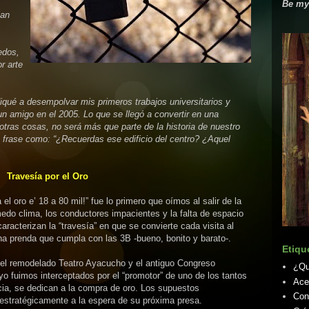
Be my
jan
edos,
r arte
qué a desempolvar mis primeros trabajos universitarios y
un amigo en el 2005. Lo que se llegó a convertir en una
 otras cosas, no será más que parte de la historia de nuestro
 frase como: “¿Recuerdas ese edificio del centro? ¿Aquel
Travesía por el Oro
el oro e’ 18 a 80 mil!” fue lo primero que oímos al salir de la
medo clima, los conductores impacientes y la falta de espacio
aracterizan la “travesía” en que se convierte cada visita al
na prenda que cumpla con las 3B -bueno, bonito y barato-.
Etiqu
e el remodelado Teatro Ayacucho y el antiguo Congreso
¿Q
o fuimos interceptados por el “promotor” de uno de los tantos
Ace
cia, se dedican a la compra de oro. Los supuestos
Con
estratégicamente a la espera de su próxima presa.