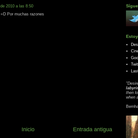
Sígue
 de 2010 a las 8:50
s =D Por muchas razones
Estoy
Des
Cin
Goo
Twit
Las
"Desir
labyri
then l
when a
Bernha
Inicio
Entrada antigua