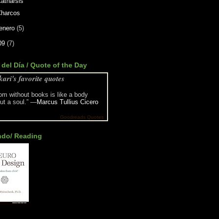
atharsis
Charcos
enero
(5)
09
(7)
 del Día / Quote of the Day
kari's favorite quotes
om without books is like a body
ut a soul.” —
Marcus Tullius Cicero
Goodreads Quotes
ndo/ Reading