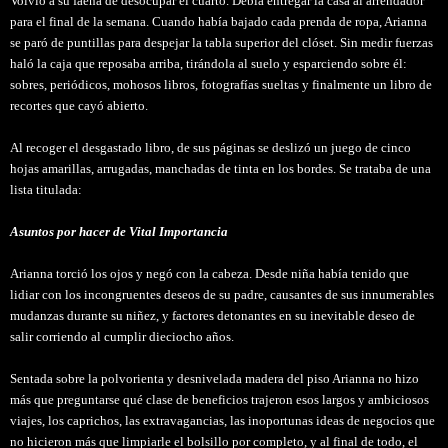
Volvió a su faena de desocupar el cuarto. Debía entregar la casa al arrendador
para el final de la semana. Cuando había bajado cada prenda de ropa, Arianna
se paró de puntillas para despejar la tabla superior del clóset. Sin medir fuerzas
haló la caja que reposaba arriba, tirándola al suelo y esparciendo sobre él:
sobres, periódicos, mohosos libros, fotografías sueltas y finalmente un libro de
recortes que cayó abierto.
Al recoger el desgastado libro, de sus páginas se deslizó un juego de cinco
hojas amarillas, arrugadas, manchadas de tinta en los bordes. Se trataba de una
lista titulada:
Asuntos por hacer de Vital Importancia
Arianna torció los ojos y negó con la cabeza. Desde niña había tenido que
lidiar con los incongruentes deseos de su padre, causantes de sus innumerables
mudanzas durante su niñez, y factores detonantes en su inevitable deseo de
salir corriendo al cumplir dieciocho años.
Sentada sobre la polvorienta y desnivelada madera del piso Arianna no hizo
más que preguntarse qué clase de beneficios trajeron esos largos y ambiciosos
viajes, los caprichos, las extravagancias, las inoportunas ideas de negocios que
no hicieron más que limpiarle el bolsillo por completo, y al final de todo, el