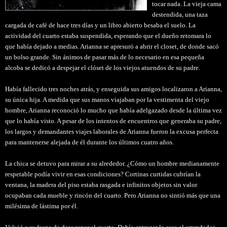
tocar nada. La vieja cama
destendida, una taza
cargada de café de hace tres días y un libro abierto besaba el suelo. La
actividad del cuarto estaba suspendida, esperando que el dueño retomara lo
que había dejado a medias. Arianna se apresuró a abrir el closet, de donde sacó
un bolso grande. Sin ánimos de pasar más de lo necesario en esa pequeña
alcoba se dedicó a despejar el clóset de los viejos atuendos de su padre.
Había fallecido tres noches atrás, y enseguida sus amigos localizaron a Arianna,
su única hija. A medida que sus manos viajaban por la vestimenta del viejo
hombre, Arianna reconoció lo mucho que había adelgazado desde la última vez
que lo había visto. A pesar de los intentos de encuentros que generaba su padre,
los largos y demandantes viajes laborales de Arianna fueron la excusa perfecta
para mantenerse alejada de él durante los últimos cuatro años.
La chica se detuvo para mirar a su alrededor. ¿Cómo un hombre medianamente
respetable podía vivir en esas condiciones? Cortinas curtidas cubrían la
ventana, la madera del piso estaba rasgada e infinitos objetos sin valor
ocupaban cada mueble y rincón del cuarto. Pero Arianna no sintió más que una
milésima de lástima por él.